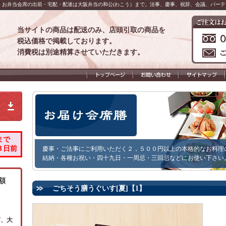
・お弁当会席の出前・宅配・配達は大阪弁当の和公(わこう）まで。法事、慶事、祝辞、会議、パー
当サイトの商品は配送のみ、店頭引取の商品を
税込価格で掲載しております。
消費税は別途精算させていただきます。
まで
３日前
慶事・ご法事にご利用いただく２，５００円以上の本格的なお料理
結納・各種お祝い・四十九日・一周忌・三回忌などにお使い下さい
額
ごちそう膳うぐいす[夏]【1】
市、大