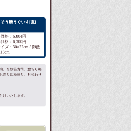
そう膳うぐいす[夏]
】
価格：6,804円
価格：6,300円
イズ：30×22cm / 御飯
13cm
桃、名物笹寿司、鱧ちり梅
お造り四種盛り、月替わり
付けいたします。