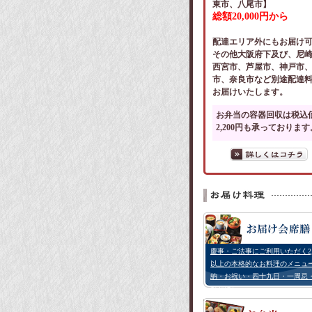
東市、八尾市】
総額20,000円から
配達エリア外にもお届け
その他大阪府下及び、尼
西宮市、芦屋市、神戸市
市、奈良市など別途配達
お届けいたします。
お弁当の容器回収は税込
2,200円も承っております
慶事・ご法事にご利用いただく2,
以上の本格的なお料理のメニュ
納・お祝い・四十九日・一周忌
などに）