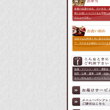
各種の会議や会合、ロケ弁当・
楽にお使いいただけるお手軽な
メニューです。
当店ではお料理と共に器を記念
て、そのままお納めいただけま
会議・イベント・ロケ・運動会
祝辞・仏事・慶事・法事・結納
ィー・打ち上げ・イベントなど
お使い下さい。