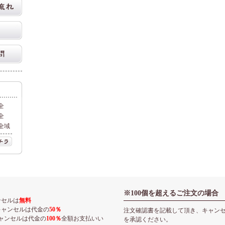
全
全
全域
※100個を超えるご注文の場合
ンセルは
無料
キャンセルは代金の
50％
注文確認書を記載して頂き、キャン
ャンセルは代金の
100％
全額お支払いい
を承認ください。